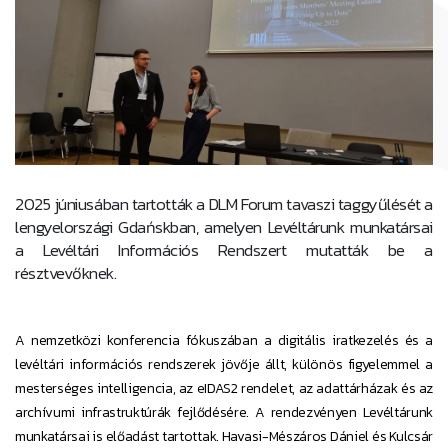
2025 júniusában tartották a DLM Forum tavaszi taggyűlését a
lengyelországi Gdańskban, amelyen Levéltárunk munkatársai
a Levéltári Információs Rendszert mutatták be a
résztvevőknek.
A nemzetközi konferencia fókuszában a digitális iratkezelés és a
levéltári információs rendszerek jövője állt, különös figyelemmel a
mesterséges intelligencia, az eIDAS2 rendelet, az adattárházak és az
archívumi infrastruktúrák fejlődésére. A rendezvényen Levéltárunk
munkatársai is előadást tartottak. Havasi-Mészáros Dániel és Kulcsár