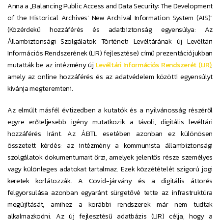
Anna a „Balancing Public Access and Data Security: The Development
of the Historical Archives’ New Archival Information System (AIS)”
(Közérdekű hozzáférés és adatbiztonság egyensúlya: Az
Állambiztonsági Szolgálatok Történeti Levéltárának új Levéltári
Információs Rendszerének (LIR) fejlesztése) című prezentációjukban
mutatták be az intézmény új
Levéltári Információs Rendszerét (LIR)
,
amely az online hozzáférés és az adatvédelem közötti egyensúlyt
kívánja megteremteni.
Az elmúlt másfél évtizedben a kutatók és a nyilvánosság részéről
egyre erőteljesebb igény mutatkozik a távoli, digitális levéltári
hozzáférés iránt. Az ÁBTL esetében azonban ez különösen
összetett kérdés: az intézmény a kommunista állambiztonsági
szolgálatok dokumentumait őrzi, amelyek jelentős része személyes
vagy különleges adatokat tartalmaz. Ezek közzétételét szigorú jogi
keretek korlátozzák. A Covid-járvány és a digitális áttörés
felgyorsulása azonban egyaránt sürgetővé tette az infrastruktúra
megújítását, amihez a korábbi rendszerek már nem tudtak
alkalmazkodni. Az új fejlesztésű adatbázis (LIR) célja, hogy a