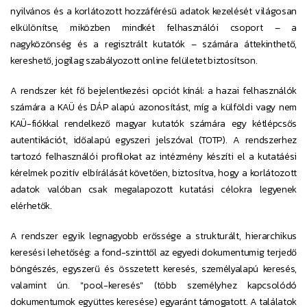
nyilvános és a korlátozott hozzáférésű adatok kezelését világosan
elkülönítse, miközben mindkét felhasználói csoport – a
nagyközönség és a regisztrált kutatók – számára áttekinthető,
kereshető, jogilag szabályozott online felületet biztosítson.
A rendszer két fő bejelentkezési opciót kínál: a hazai felhasználók
számára a KAÜ és DÁP alapú azonosítást, míg a külföldi vagy nem
KAÜ-fiókkal rendelkező magyar kutatók számára egy kétlépcsős
autentikációt, időalapú egyszeri jelszóval (TOTP). A rendszerhez
tartozó felhasználói profilokat az intézmény készíti el a kutatáési
kérelmek pozitív elbírálását követően, biztosítva, hogy a korlátozott
adatok valóban csak megalapozott kutatási célokra legyenek
elérhetők.
A rendszer egyik legnagyobb erőssége a strukturált, hierarchikus
keresési lehetőség: a fond-szinttől az egyedi dokumentumig terjedő
böngészés, egyszerű és összetett keresés, személyalapú keresés,
valamint ún. "pool-keresés" (több személyhez kapcsolódó
dokumentumok együttes keresése) egyaránt támogatott. A találatok