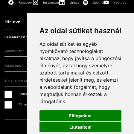
Facebook
Instagram
LinkedIn
Spotify
Youtube
Hírlevél
Az oldal sütiket használ
Iratkozzon fel hírlevelünkre, hogy elsőként értesüljön a legújabb információkról!
Az oldal sütiket és egyéb
Vezetéknév
nyomkövető technológiákat
alkalmaz, hogy javítsa a böngészési
Keresztnév
élményét, azzal hogy személyre
szabott tartalmakat és célzott
E-mail cím megadása
hirdetéseket jelenít meg, és elemzi
a weboldalunk forgalmát, hogy
megtudjuk honnan érkeztek a
Feliratkozás hírlevélre *
látogatóink.
Elfogadom az
Adatkezelési tájékoztatót
*
Elfogadom
Elutasítom
Írjon nekünk
Sajtó
Impresszum