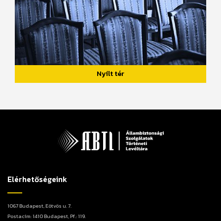
Nyílt tér
Elérhetőségeink
1067 Budapest, Eötvös u. 7.
Postacím: 1410 Budapest, Pf.: 119.