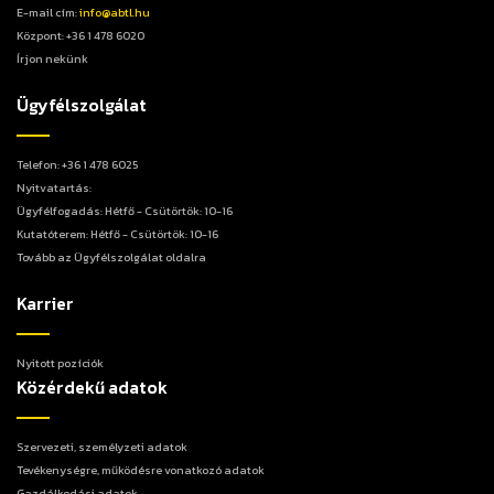
E-mail cím:
info@abtl.hu
Központ: +36 1 478 6020
Írjon nekünk
Ügyfélszolgálat
Telefon: +36 1 478 6025
Nyitvatartás:
Ügyfélfogadás: Hétfő - Csütörtök: 10-16
Kutatóterem: Hétfő - Csütörtök: 10-16
Tovább az Ügyfélszolgálat oldalra
Karrier
Nyitott pozíciók
Közérdekű adatok
Szervezeti, személyzeti adatok
Tevékenységre, működésre vonatkozó adatok
Gazdálkodási adatok