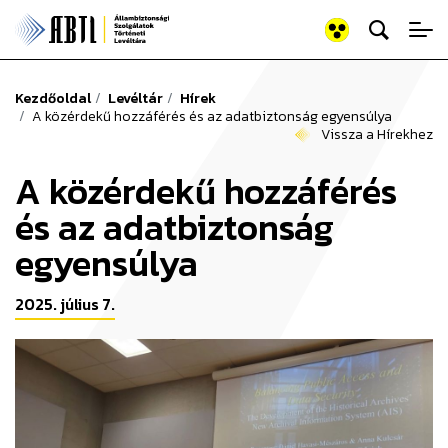
Keresés az old
Állambiztonsági Szolgálato
Kezdőoldal
Levéltár
Hírek
A közérdekű hozzáférés és az adatbiztonság egyensúlya
Vissza a Hírekhez
A közérdekű hozzáférés
és az adatbiztonság
egyensúlya
2025. július 7.