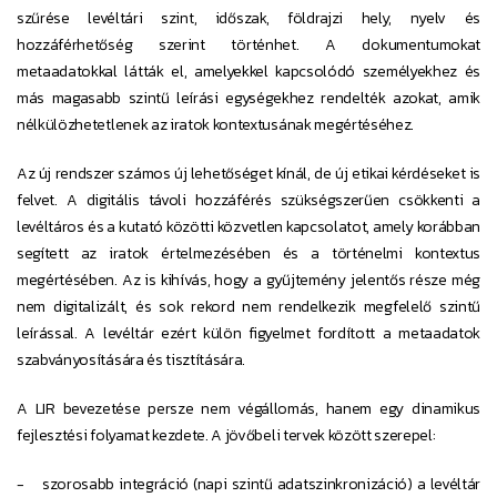
szűrése levéltári szint, időszak, földrajzi hely, nyelv és
hozzáférhetőség szerint történhet. A dokumentumokat
metaadatokkal látták el, amelyekkel kapcsolódó személyekhez és
más magasabb szintű leírási egységekhez rendelték azokat, amik
nélkülözhetetlenek az iratok kontextusának megértéséhez.
Az új rendszer számos új lehetőséget kínál, de új etikai kérdéseket is
felvet. A digitális távoli hozzáférés szükségszerűen csökkenti a
levéltáros és a kutató közötti közvetlen kapcsolatot, amely korábban
segített az iratok értelmezésében és a történelmi kontextus
megértésében. Az is kihívás, hogy a gyűjtemény jelentős része még
nem digitalizált, és sok rekord nem rendelkezik megfelelő szintű
leírással. A levéltár ezért külön figyelmet fordított a metaadatok
szabványosítására és tisztítására.
A LIR bevezetése persze nem végállomás, hanem egy dinamikus
fejlesztési folyamat kezdete. A jövőbeli tervek között szerepel:
- szorosabb integráció (napi szintű adatszinkronizáció) a levéltár