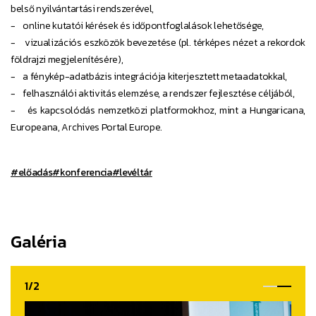
belső nyilvántartási rendszerével,
- online kutatói kérések és időpontfoglalások lehetősége,
- vizualizációs eszközök bevezetése (pl. térképes nézet a rekordok
földrajzi megjelenítésére),
- a fénykép-adatbázis integrációja kiterjesztett metaadatokkal,
- felhasználói aktivitás elemzése, a rendszer fejlesztése céljából,
- és kapcsolódás nemzetközi platformokhoz, mint a Hungaricana,
Europeana, Archives Portal Europe.
#előadás
#konferencia
#levéltár
Galéria
1/2