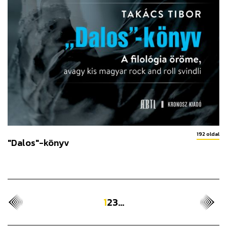
192 oldal
"Dalos"-könyv
1
2
3
...