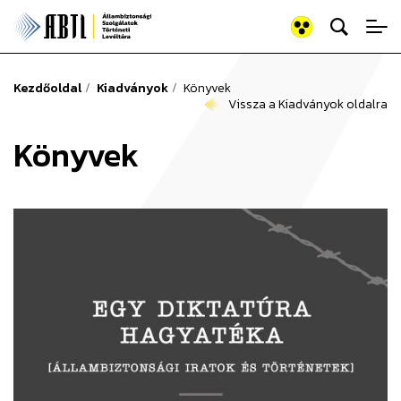
Keresés az old
Állambiztonsági Szolgálato
Kezdőoldal
Kiadványok
Könyvek
Vissza a Kiadványok oldalra
Könyvek