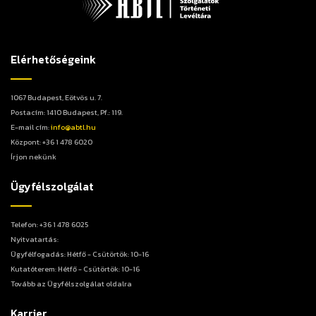
Elérhetőségeink
1067 Budapest, Eötvös u. 7.
Postacím: 1410 Budapest, Pf.: 119.
E-mail cím:
info@abtl.hu
Központ: +36 1 478 6020
Írjon nekünk
Ügyfélszolgálat
Telefon: +36 1 478 6025
Nyitvatartás:
Ügyfélfogadás: Hétfő - Csütörtök: 10-16
Kutatóterem: Hétfő - Csütörtök: 10-16
Tovább az Ügyfélszolgálat oldalra
Karrier