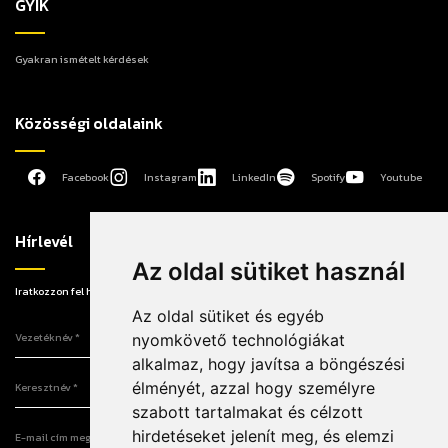
GYIK
Gyakran ismételt kérdések
Közösségi oldalaink
Facebook
Instagram
LinkedIn
Spotify
Youtube
Hírlevél
Az oldal sütiket használ
Iratkozzon fel hírlevelünkre, hogy elsőként értesüljön a legújabb információkról!
Az oldal sütiket és egyéb
Vezetéknév
nyomkövető technológiákat
alkalmaz, hogy javítsa a böngészési
Keresztnév
élményét, azzal hogy személyre
szabott tartalmakat és célzott
E-mail cím megadása
hirdetéseket jelenít meg, és elemzi