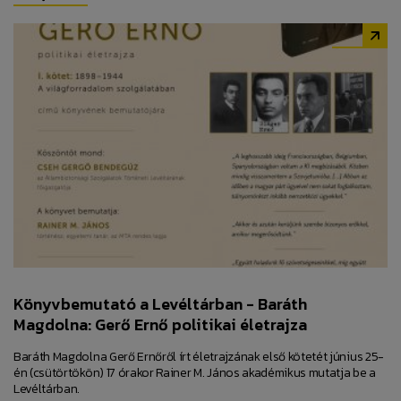
Könyvbemutató a Levéltárban - Baráth
Magdolna: Gerő Ernő politikai életrajza
Baráth Magdolna Gerő Ernőről írt életrajzának első kötetét június 25-
én (csütörtökön) 17 órakor Rainer M. János akadémikus mutatja be a
Levéltárban.