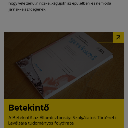
hogy véletlenül nincs-e „kéglijük” az épületben, és nem oda
járnak-e az idegenek.
Betekintő
A Betekintő az Állambiztonsági Szolgálatok Történeti
Levéltára tudományos folyóirata