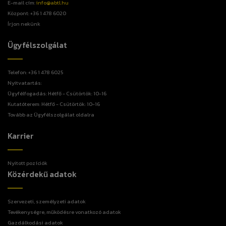
E-mail cím:
info@abtl.hu
Központ: +36 1 478 6020
Írjon nekünk
Ügyfélszolgálat
Telefon: +36 1 478 6025
Nyitvatartás:
Ügyfélfogadás: Hétfő - Csütörtök: 10-16
Kutatóterem: Hétfő - Csütörtök: 10-16
Tovább az Ügyfélszolgálat oldalra
Karrier
Nyitott pozíciók
Közérdekű adatok
Szervezeti, személyzeti adatok
Tevékenységre, működésre vonatkozó adatok
Gazdálkodási adatok