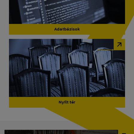
Adatbázisok
Nyílt tér