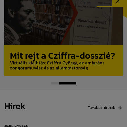
Topotéma
Egy diktatúra hagyatéka
Mit rejt a Cziffra-dosszié?
Állambiztonsági helyeken
Állambiztonsági iratok és történetek
Virtuális kiállítás: Cziffra György, az emigráns
zongoraművész és az állambiztonság
Hírek
További híreink
2026. június 22.