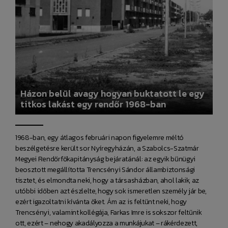
Házon belül avagy hogyan buktatott le egy
titkos lakást egy rendőr 1968-ban
1968-ban, egy átlagos februári napon figyelemre méltó
beszélgetésre került sor Nyíregyházán, a Szabolcs-Szatmár
Megyei Rendőrfőkapitányság bejáratánál: az egyik bűnügyi
beosztott megállította Trencsényi Sándor állambiztonsági
tisztet, és elmondta neki, hogy a társasházban, ahol lakik, az
utóbbi időben azt észlelte, hogy sok ismeretlen személy jár be,
ezért igazoltatni kívánta őket. Ám az is feltűnt neki, hogy
Trencsényi, valamint kollégája, Farkas Imre is sokszor feltűnik
ott, ezért – nehogy akadályozza a munkájukat – rákérdezett,