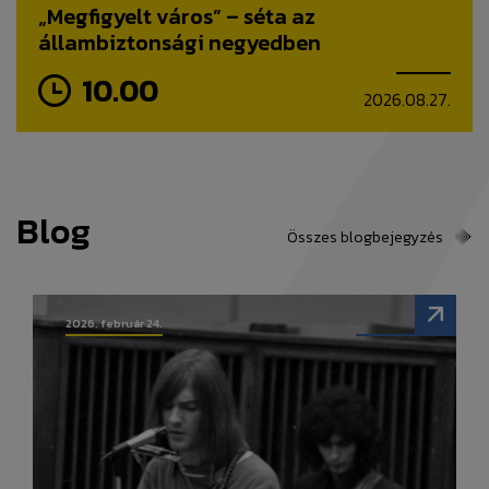
„Megfigyelt város” – séta az
állambiztonsági negyedben
10.00
2026.08.27.
Blog
Összes blogbejegyzés
2026. február 24.