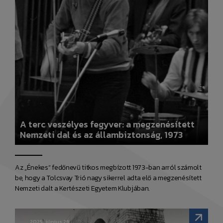
A terc veszélyes fegyver: a megzenésített
Nemzeti dal és az állambiztonság, 1973
Az „Énekes” fedőnevű titkos megbízott 1973-ban arról számolt
be, hogy a Tolcsvay Trió nagy sikerrel adta elő a megzenésített
Nemzeti dalt a Kertészeti Egyetem Klubjában.
2025. június 26.