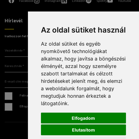
Facebook
Instagram
LinkedIn
Spotify
Youtube
Hírlevél
Az oldal sütiket használ
Iratkozzon fel hírlevelünkre, hogy elsőként értesüljön a legújabb információkról!
Az oldal sütiket és egyéb
Vezetéknév
nyomkövető technológiákat
alkalmaz, hogy javítsa a böngészési
Keresztnév
élményét, azzal hogy személyre
szabott tartalmakat és célzott
E-mail cím megadása
hirdetéseket jelenít meg, és elemzi
a weboldalunk forgalmát, hogy
Feliratkozás hírlevélre *
megtudjuk honnan érkeztek a
látogatóink.
Elfogadom az
Adatkezelési tájékoztatót
*
Elfogadom
Elutasítom
Írjon nekünk
Sajtó
Impresszum