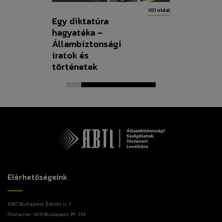
101 oldal
Egy diktatúra
hagyatéka –
Állambiztonsági
iratok és
történetek
Elérhetőségeink
1067 Budapest, Eötvös u. 7.
Postacím: 1410 Budapest, Pf.: 119.