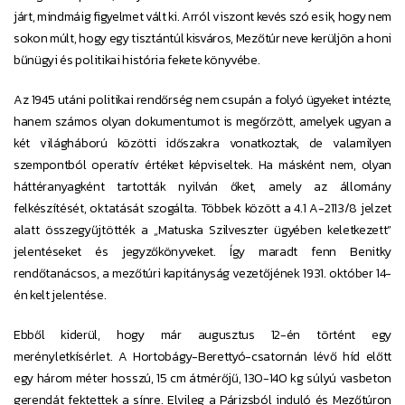
járt, mindmáig figyelmet vált ki. Arról viszont kevés szó esik, hogy nem
sokon múlt, hogy egy tisztántúl kisváros, Mezőtúr neve kerüljön a honi
bűnügyi és politikai história fekete könyvébe.
Az 1945 utáni politikai rendőrség nem csupán a folyó ügyeket intézte,
hanem számos olyan dokumentumot is megőrzött, amelyek ugyan a
két világháború közötti időszakra vonatkoztak, de valamilyen
szempontból operatív értéket képviseltek. Ha másként nem, olyan
háttéranyagként tartották nyilván őket, amely az állomány
felkészítését, oktatását szogálta. Többek között a 4.1 A-2113/8 jelzet
alatt összegyűjtötték a „Matuska Szilveszter ügyében keletkezett”
jelentéseket és jegyzőkönyveket. Így maradt fenn Benitky
rendőtanácsos, a mezőtúri kapitányság vezetőjének 1931. október 14-
én kelt jelentése.
Ebből kiderül, hogy már augusztus 12-én történt egy
merényletkísérlet. A Hortobágy-Berettyó-csatornán lévő híd előtt
egy három méter hosszú, 15 cm átmérőjű, 130-140 kg súlyú vasbeton
gerendát fektettek a sínre. Elvileg a Párizsból induló és Mezőtúron