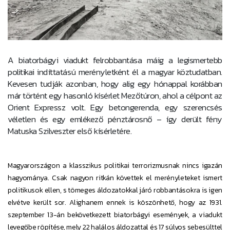
A biatorbágyi viadukt felrobbantása máig a legismertebb
politikai indíttatású merényletként él a magyar köztudatban.
Kevesen tudják azonban, hogy alig egy hónappal korábban
már történt egy hasonló kísérlet Mezőtúron, ahol a célpont az
Orient Expressz volt. Egy betongerenda, egy szerencsés
véletlen és egy emlékező pénztárosnő – így derült fény
Matuska Szilveszter első kísérletére.
Magyarországon a klasszikus politikai terrorizmusnak nincs igazán
hagyománya. Csak nagyon ritkán követtek el merényleteket ismert
politikusok ellen, s tömeges áldozatokkal járó robbantásokra is igen
elvétve került sor. Alighanem ennek is köszönhető, hogy az 1931.
szeptember 13-án bekövetkezett biatorbágyi események, a viadukt
levegőbe röpítése, mely 22 halálos áldozattal és 17 súlyos sebesülttel