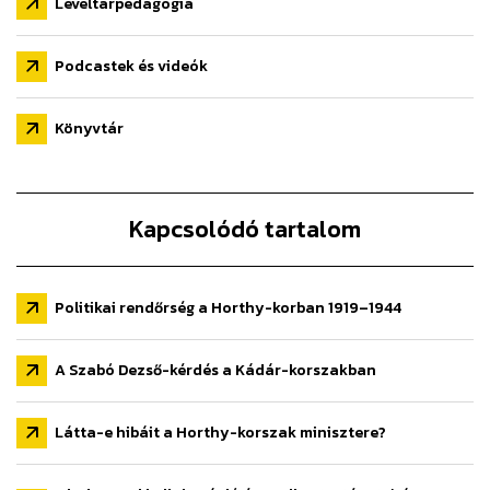
Levéltárpedagógia
Podcastek és videók
Könyvtár
Kapcsolódó tartalom
Politikai rendőrség a Horthy-korban 1919–1944
A Szabó Dezső-kérdés a Kádár-korszakban
Látta-e hibáit a Horthy-korszak minisztere?