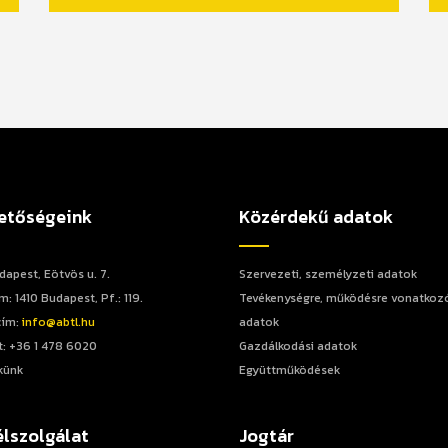
etőségeink
Közérdekű adatok
dapest, Eötvös u. 7.
Szervezeti, személyzeti adatok
: 1410 Budapest, Pf.: 119.
Tevékenységre, működésre vonatkoz
cím:
info@abtl.hu
adatok
: +36 1 478 6020
Gazdálkodási adatok
künk
Együttműködések
lszolgálat
Jogtár