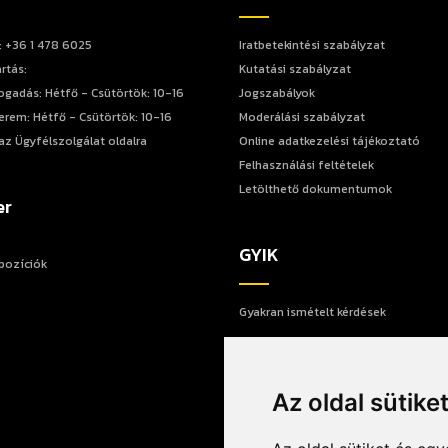
: +36 1 478 6025
Iratbetekintési szabályzat
rtás:
Kutatási szabályzat
ogadás: Hétfő - Csütörtök: 10-16
Jogszabályok
erem: Hétfő - Csütörtök: 10-16
Moderálási szabályzat
az Ügyfélszolgálat oldalra
Online adatkezelési tájékoztató
Felhasználási feltételek
Letölthető dokumentumok
er
GYIK
 pozíciók
Gyakran ismételt kérdések
Az oldal sütike