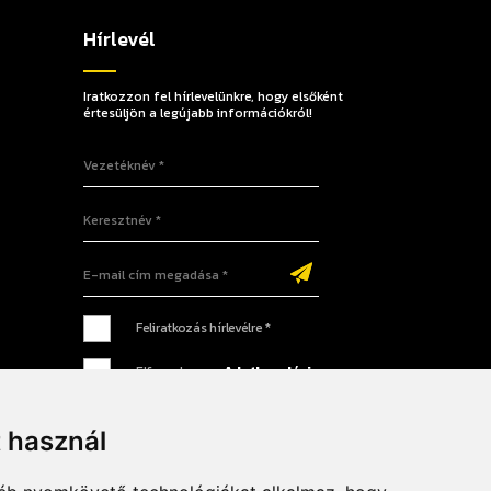
Hírlevél
Iratkozzon fel hírlevelünkre, hogy elsőként
értesüljön a legújabb információkról!
Vezetéknév
Keresztnév
E-mail cím megadása
Feliratkozás hírlevélre *
Elfogadom az
Adatkezelési
tájékoztatót
*
t használ