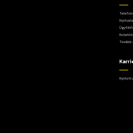
Telefon
Nyitvata
Ügyfélf
Kutatót
Tovább 
Karri
Nyitott