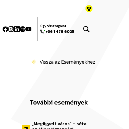
atok Történeti
Keresés az oldalon...
Ügyfélszolgálat
+36 1 478 6025
Vissza az Eseményekhez
További események
„Megfigyelt város” – séta