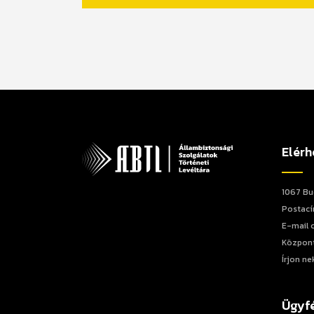
Elérh
1067 Bu
Postacím
E-mail 
Központ
Írjon ne
Ügyfé