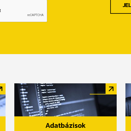
JE
Adatbázisok