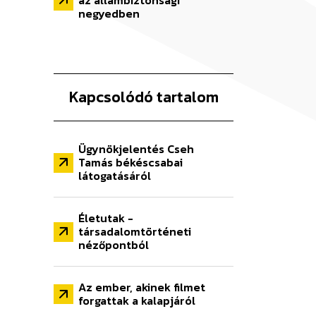
az állambiztonsági
negyedben
Kapcsolódó tartalom
Ügynökjelentés Cseh
Tamás békéscsabai
látogatásáról
Életutak −
társadalomtörténeti
nézőpontból
Az ember, akinek filmet
forgattak a kalapjáról