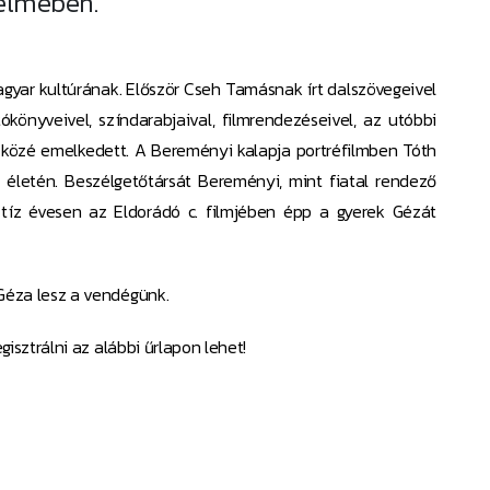
elmében.
agyar kultúrának. Először Cseh Tamásnak írt dalszövegeivel
tókönyveivel, színdarabjaival, filmrendezéseivel, az utóbbi
 közé emelkedett. A Bereményi kalapja portréfilmben Tóth
 életén. Beszélgetőtársát Bereményi, mint fiatal rendező
i tíz évesen az Eldorádó c. filmjében épp a gyerek Gézát
Géza lesz a vendégünk.
gisztrálni az alábbi űrlapon lehet!