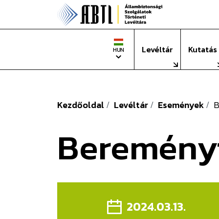
Állambizto
Nyelv
Levéltár
Kutatás
HUN
Kezdőoldal
Levéltár
Események
B
Bereményi
2024.03.13.