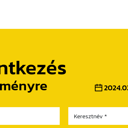
ntkezés
eményre
2024.03
Keresztnév *