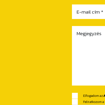
E-mail cím *
Megjegyzés
Elfogadom az
Feliratkozom a 