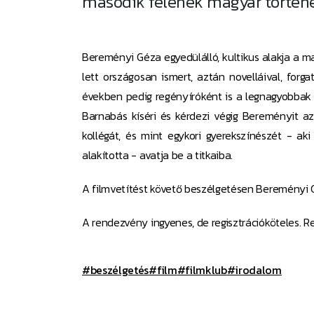
második felének magyar történ
Bereményi Géza egyedülálló, kultikus alakja a m
lett országosan ismert, aztán novelláival, forga
években pedig regényíróként is a legnagyobbak
Barnabás kíséri és kérdezi végig Bereményit az
kollégát, és mint egykori gyerekszínészét - ak
alakította - avatja be a titkaiba.
A filmvetítést követő beszélgetésen Bereményi 
A rendezvény ingyenes, de regisztrációköteles. Re
#beszélgetés
#film
#filmklub
#irodalom