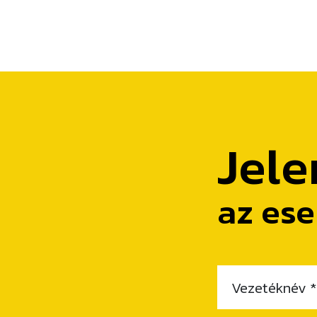
Jele
az es
Vezetéknév *