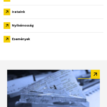
Irataink
Nyilvánosság
Események