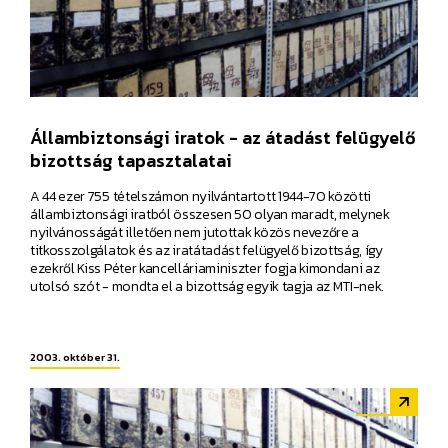
Állambiztonsági iratok - az átadást felügyelő
bizottság tapasztalatai
A 44 ezer 755 tételszámon nyilvántartott 1944-70 közötti
állambiztonsági iratból összesen 50 olyan maradt, melynek
nyilvánosságát illetően nem jutottak közös nevezőre a
titkosszolgálatok és az iratátadást felügyelő bizottság, így
ezekről Kiss Péter kancelláriaminiszter fogja kimondani az
utolsó szót - mondta el a bizottság egyik tagja az MTI-nek.
2003. október 31.