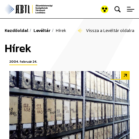
Keresés az old
Állambiztonsági Szolgálato
Kezdőoldal
Levéltár
Hírek
Vissza a Levéltár oldalra
Hírek
2004. február 24.