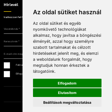
Hírlevél
Az oldal sütiket használ
Iratkozzon fel hírlevelünkre, hogy elsőként értesüljön a legújabb információkról!
Az oldal sütiket és egyéb
Vezetéknév
nyomkövető technológiákat
alkalmaz, hogy javítsa a böngészési
Keresztnév
élményét, azzal hogy személyre
szabott tartalmakat és célzott
E-mail cím megadása
hirdetéseket jelenít meg, és elemzi
a weboldalunk forgalmát, hogy
megtudjuk honnan érkeztek a
Feliratkozás hírlevélre *
látogatóink.
Elfogadom az
Adatkezelési tájékoztatót
*
Elfogadom
Elutasítom
Írjon nekünk
Sajtó
Impresszum
Beállítások megváltoztatása
© 2026 - Minden jog fenntartva!