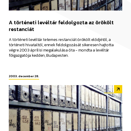
A történeti levéltár feldolgozta az örökölt
restanciát
A történeti levéltár tetemes restanciát örökölt elődjétől, a
történeti hivataltól, ennek feldolgozását sikeresen hajtotta
végre 2003 áprilisi megalakulása óta - mondta a levéltár
főigazgatója kedden, Budapesten.
2003. december 28.