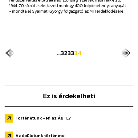
rendszerváltás előtti állambiztonsági szervek iratainak első,
1944-70 között keletkezett mintegy 400 folyóméternyi anyagát
- mondta el Gyarmati György főigazgató az MTI érdeklődésére.
...
32
33
34
Ez is érdekelheti
Történetünk - Mi az ÁBTL?
Az épületünk története