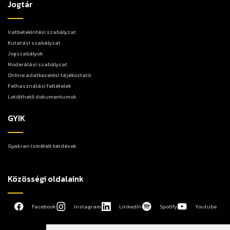
Jogtár
Iratbetekintési szabályzat
Kutatási szabályzat
Jogszabályok
Moderálási szabályzat
Online adatkezelési tájékoztató
Felhasználási feltételek
Letölthető dokumentumok
GYIK
Gyakran ismételt kérdések
Közösségi oldalaink
Facebook
Instagram
LinkedIn
Spotify
Youtube