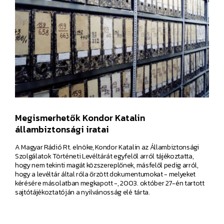
Megismerhetők Kondor Katalin
állambiztonsági iratai
A Magyar Rádió Rt. elnöke, Kondor Katalin az Állambiztonsági
Szolgálatok Történeti Levéltárát egyfelől arról tájékoztatta,
hogy nem tekinti magát közszereplőnek, másfelől pedig arról,
hogy a levéltár által róla őrzött dokumentumokat - melyeket
kérésére másolatban megkapott -, 2003. október 27-én tartott
sajtótájékoztatóján a nyilvánosság elé tárta.