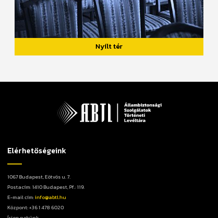
Nyílt tér
Elérhetőségeink
1067 Budapest, Eötvös u. 7.
Postacím: 1410 Budapest, Pf.: 119.
E-mail cím:
info@abtl.hu
Központ: +36 1 478 6020
Írjon nekünk