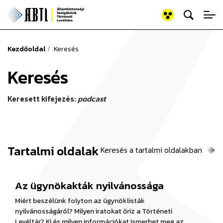
Keresés az old
Állambiztonsági Szolgálato
Kezdőoldal
Keresés
Keresés
Keresett kifejezés:
podcast
Tartalmi oldalak
Keresés a tartalmi oldalakban
Az ügynökakták nyilvánossága
Miért beszélünk folyton az ügynöklisták
nyilvánosságáról? Milyen iratokat őriz a Történeti
Levéltár? Ki és milyen információkat ismerhet meg az