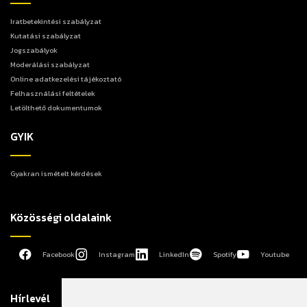
Iratbetekintési szabályzat
Kutatási szabályzat
Jogszabályok
Moderálási szabályzat
Online adatkezelési tájékoztató
Felhasználási feltételek
Letölthető dokumentumok
GYIK
Gyakran ismételt kérdések
Közösségi oldalaink
Facebook
Instagram
LinkedIn
Spotify
Youtube
Hírlevél