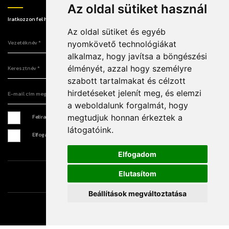
Az oldal sütiket használ
Iratkozzon fel hírlevelünkre, hogy elsőként értesüljön a legújabb információkról!
Az oldal sütiket és egyéb
Vezetéknév
nyomkövető technológiákat
alkalmaz, hogy javítsa a böngészési
Keresztnév
élményét, azzal hogy személyre
szabott tartalmakat és célzott
E-mail cím megadása
hirdetéseket jelenít meg, és elemzi
a weboldalunk forgalmát, hogy
Feliratkozás hírlevélre *
megtudjuk honnan érkeztek a
látogatóink.
Elfogadom az
Adatkezelési tájékoztatót
*
Elfogadom
Elutasítom
Írjon nekünk
Sajtó
Impresszum
Beállítások megváltoztatása
© 2026 - Minden jog fenntartva!