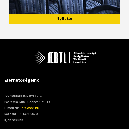
Nyílt tér
Elérhetőségeink
1067 Budapest, Eötvös u. 7.
Postacím: 1410 Budapest, Pf.: 119.
E-mail cím:
info@abtl.hu
Központ: +36 1 478 6020
Írjon nekünk