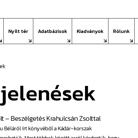
nsági Szolgál
Nyílt tér
Adatbázisok
Kiadványok
Rólunk
ek
jelenések
lt – Beszélgetés Krahulcsán Zsolttal
ku Béláról írt könyvéből a Kádár-korszak
smerhetjük. Most többek között arról kérdeztük, hogy