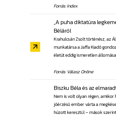
Forrás: Index
„A puha diktatúra legkemén
Béláról
Krahulcsán Zsolt történész, az Á
munkatársa a Jaffa Kiadó gondoz
életút eddig ismeretlen állomásait 
Forrás: Válasz Online
Biszku Béla és az elmarad
Nem is volt olyan régen, amikor 
jóérzésű ember várta a megkésett
húzott keresztül – mások szerint 