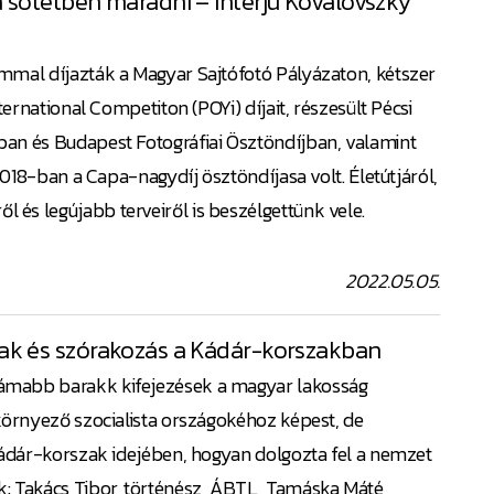
 sötétben maradni – Interjú Kovalovszky
mmal díjazták a Magyar Sajtófotó Pályázaton, kétszer
ternational Competiton (POYi) díjait, részesült Pécsi
an és Budapest Fotográfiai Ösztöndíjban, valamint
 2018-ban a Capa-nagydíj ösztöndíjasa volt. Életútjáról,
és legújabb terveiről is beszélgettünk vele.
2022.05.05.
ak és szórakozás a Kádár-korszakban
ámabb barakk kifejezések a magyar lakosság
környező szocialista országokéhoz képest, de
 Kádár-korszak idejében, hogyan dolgozta fel a nemzet
: Takács Tibor, történész, ÁBTL, Tamáska Máté,