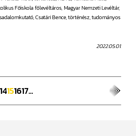
olikus Főiskola főlevéltáros, Magyar Nemzeti Levéltár,
ársadalomkutató, Csatári Bence, történész, tudományos
2022.05.01.
14
15
16
17
...