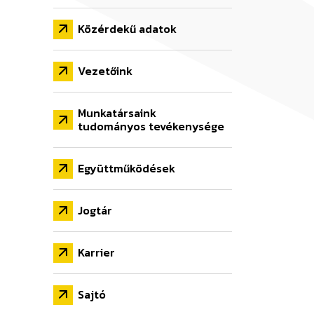
Közérdekű adatok
Vezetőink
Munkatársaink
tudományos tevékenysége
Együttműködések
Jogtár
Karrier
Sajtó