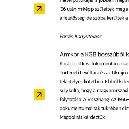
’56 után miképp születtek meg a 
a felelősség, de szóba kerültek 
Forrás: Könyvterasz
Amikor a KGB bosszúból k
Korábbi titkos dokumentumokat a
Történeti Levéltára és az Ukrajna
tekintélyes kötetben. Ebből kide
sulykolta, hogy a magyarország
folytatása. A Visszhang: Az 195
dokumentumainak tükrében című 
Magdolnát kérdeztük.