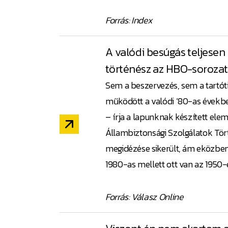
Forrás: Index
A valódi besúgás teljesen
történész az HBO-sorozat
Sem a beszervezés, sem a tartót
működött a valódi ’80-as évekb
– írja a lapunknak készített el
Állambiztonsági Szolgálatok Tört
megidézése sikerült, ám eközben
1980-as mellett ott van az 1950-e
Forrás: Válasz Online