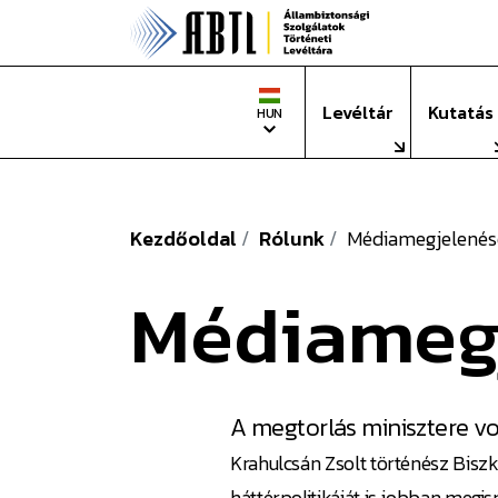
Állambizto
Nyelv
Levéltár
Kutatás
HUN
Kezdőoldal
Rólunk
Médiamegjelenés
Médiameg
A megtorlás minisztere vo
Krahulcsán Zsolt történész Bisz
háttérpolitikáját is jobban megi