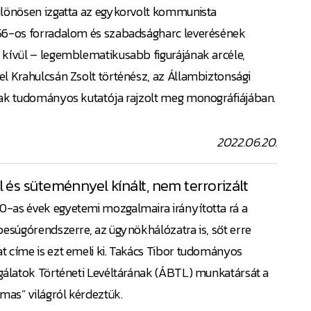
ülönösen izgatta az egykorvolt kommunista
956-os forradalom és szabadságharc leverésének
 kívül – legemblematikusabb figurájának arcéle,
l Krahulcsán Zsolt történész, az Állambiztonsági
nak tudományos kutatója rajzolt meg monográfiájában.
2022.06.20.
 és süteménnyel kínált, nem terrorizált
-as évek egyetemi mozgalmaira irányította rá a
besúgórendszerre, az ügynökhálózatra is, sőt erre
t címe is ezt emeli ki. Takács Tibor tudományos
lgálatok Történeti Levéltárának (ÁBTL) munkatársát a
lmas” világról kérdeztük.