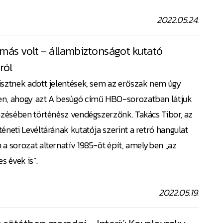
2022.05.24.
 más volt – állambiztonságot kutató
ról
isztnek adott jelentések, sem az erőszak nem úgy
en, ahogy azt A besúgó című HBO-sorozatban látjuk
emzésében történész vendégszerzőnk. Takács Tibor, az
éneti Levéltárának kutatója szerint a retró hangulat
 a sorozat alternatív 1985-öt épít, amelyben „az
s évek is”.
2022.05.19.