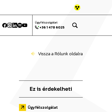
atok Történeti
Keresés az oldalon...
Ügyfélszolgálat
+36 1 478 6025
Vissza a Rólunk oldalra
Ez is érdekelheti
Ügyfélszolgálat