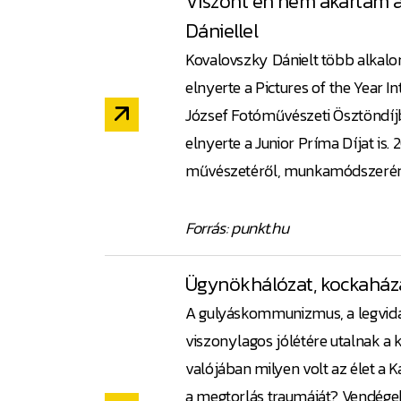
Viszont én nem akartam a
Dániellel
Kovalovszky Dánielt több alkalo
elnyerte a Pictures of the Year In
József Fotóművészeti Ösztöndíjb
elnyerte a Junior Príma Díjat is.
művészetéről, munkamódszeréről 
Forrás: punkt.hu
Ügynökhálózat, kockaház
A gulyáskommunizmus, a legvid
viszonylagos jólétére utalnak a 
valójában milyen volt az élet a
a megtorlás traumáját? Vendégek