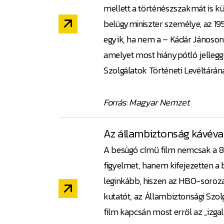
mellett a történészszakmát is k
belügyminiszter személye, az 1
egyik, ha nem a – Kádár Jánoson
amelyet most hiánypótló jellegge
Szolgálatok Történeti Levéltárá
Forrás: Magyar Nemzet
Az állambiztonság kávéval
A besúgó című film nemcsak a 80
figyelmet, hanem kifejezetten a 
leginkább, hiszen az HBO-soroza
kutatót, az Állambiztonsági Szo
film kapcsán most erről az „izga