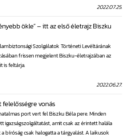
2022.07.25.
yebb ökle” – itt az első életrajz Biszku
llambiztonsági Szolgálatok Történeti Levéltárának
ásában frissen megjelent Biszku-életrajzában az
is feltárja.
2022.06.27.
t felelősségre vonás
hatalmas port vert fel Biszku Béla pere. Minden
 igazságszolgáltatást, amit csak az érintett halála
a bíróság csak halogatta a tárgyalást. A laikusok