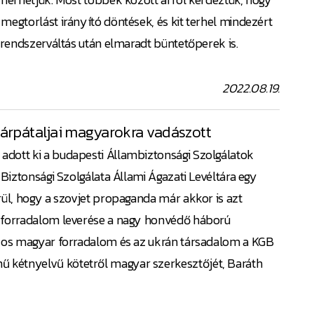
megtorlást irányító döntések, és kit terhel mindezért
a rendszerváltás után elmaradt büntetőperek is.
2022.08.19.
árpátaljai magyarokra vadászott
dott ki a budapesti Állambiztonsági Szolgálatok
 Biztonsági Szolgálata Állami Ágazati Levéltára egy
rül, hogy a szovjet propaganda már akkor is azt
i forradalom leverése a nagy honvédő háború
6-os magyar forradalom és az ukrán társadalom a KGB
kétnyelvű kötetről magyar szerkesztőjét, Baráth