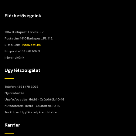
Elérhetőségeink
1067 Budapest, Eötvös u. 7.
Postacím: 1410 Budapest, Pf.: 119.
E-mail cím:
info@abtl.hu
Központ: +36 1 478 6020
Írjon nekünk
Ügyfélszolgálat
Telefon: +36 1 478 6025
Nyitvatartás:
Ügyfélfogadás: Hétfő - Csütörtök: 10-16
Kutatóterem: Hétfő - Csütörtök: 10-16
Tovább az Ügyfélszolgálat oldalra
Karrier