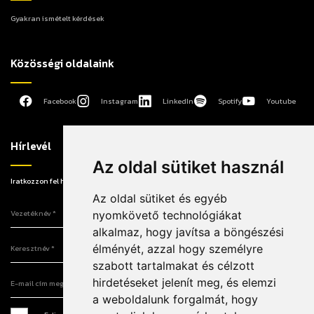
Gyakran ismételt kérdések
Közösségi oldalaink
Facebook
Instagram
LinkedIn
Spotify
Youtube
Hírlevél
Az oldal sütiket használ
Iratkozzon fel hírlevelünkre, hogy elsőként értesüljön a legújabb információkról!
Az oldal sütiket és egyéb
Vezetéknév
nyomkövető technológiákat
alkalmaz, hogy javítsa a böngészési
Keresztnév
élményét, azzal hogy személyre
szabott tartalmakat és célzott
E-mail cím megadása
hirdetéseket jelenít meg, és elemzi
a weboldalunk forgalmát, hogy