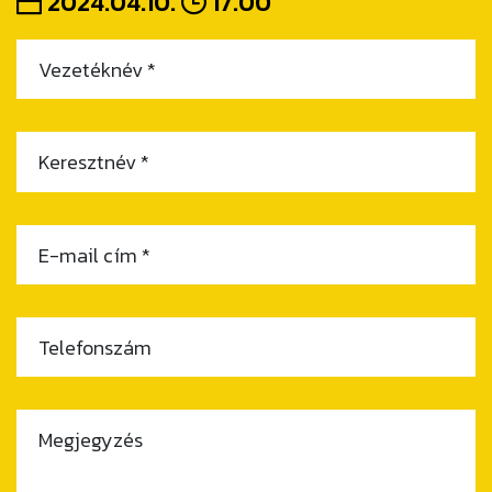
2024.04.10.
17.00
Vezetéknév *
Keresztnév *
E-mail cím *
Telefonszám
Megjegyzés