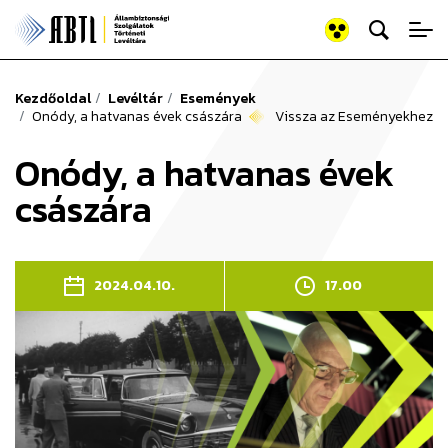
Keresés az old
Állambiztonsági Szolgálato
Kezdőoldal
Levéltár
Események
Onódy, a hatvanas évek császára
Vissza az Eseményekhez
Onódy, a hatvanas évek
császára
2024.04.10.
17.00