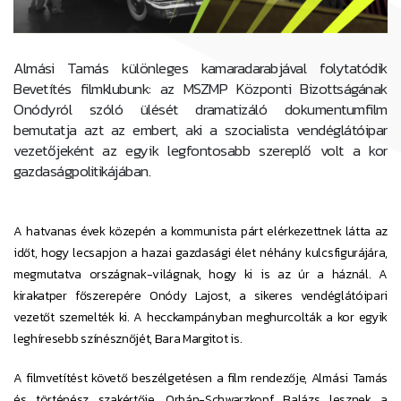
Almási Tamás különleges kamaradarabjával folytatódik
Bevetítés filmklubunk: az MSZMP Központi Bizottságának
Onódyról szóló ülését dramatizáló dokumentumfilm
bemutatja azt az embert, aki a szocialista vendéglátóipar
vezetőjeként az egyik legfontosabb szereplő volt a kor
gazdaságpolitikájában.
A hatvanas évek közepén a kommunista párt elérkezettnek látta az
időt, hogy lecsapjon a hazai gazdasági élet néhány kulcsfigurájára,
megmutatva országnak-világnak, hogy ki is az úr a háznál. A
kirakatper főszerepére Onódy Lajost, a sikeres vendéglátóipari
vezetőt szemelték ki. A hecckampányban meghurcolták a kor egyik
leghíresebb színésznőjét, Bara Margitot is.
A filmvetítést követő beszélgetésen a film rendezője, Almási Tamás
és történész szakértője, Orbán-Schwarzkopf Balázs lesznek a