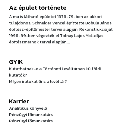
Az épület története
A ma is látható épületet 1878-79-ben az akkori
tulajdonos, Schneider Vencel építtette Bobula János
építész-építőmester tervei alapján. Rekonstrukcióját
1998-99-ben végezték el Tolnay Lajos Ybl-díjas
építészmérnök tervei alapján....
GYIK
Kutathatnak-e a Történeti Levéltárban külföldi
kutatók?
Milyen iratokat őriz a levéltár?
Karrier
Analitikus könyvelő
Pénzügyi főmunkatárs
Pénzügyi főmunkatárs