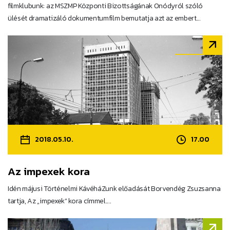
filmklubunk: az MSZMP Központi Bizottságának Onódyról szóló
ülését dramatizáló dokumentumfilm bemutatja azt az embert...
2018.05.10.
17.00
Az impexek kora
Idén májusi Történelmi KávéháZunk előadását Borvendég Zsuzsanna
tartja, Az „impexek” kora címmel....