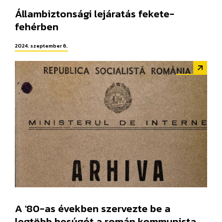
Állambiztonsági lejáratás fekete-
fehérben
2024. szeptember 6.
A '80-as években szervezte be a
legtöbb besúgót a román kommunista