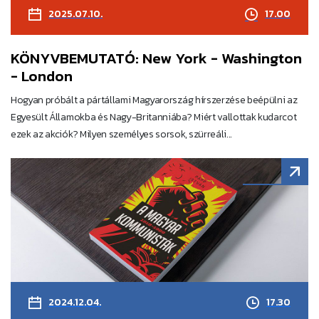
2025.07.10.
17.00
KÖNYVBEMUTATÓ: New York - Washington
- London
Hogyan próbált a pártállami Magyarország hírszerzése beépülni az
Egyesült Államokba és Nagy-Britanniába? Miért vallottak kudarcot
ezek az akciók? Milyen személyes sorsok, szürreáli...
2024.12.04.
17.30