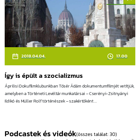
2018.04.04.
17.00
Így is épült a szocializmus
Áprilisi Dokufilmklubunkban Tősér Ádám dokumentumfilmjét vetítjük,
amelyben a Történeti Levéltár munkatársai – Cserényi-Zsitnyányi
Ildikó és Müller Rolf történészek – szakértőként ...
Podcastek és videók
(összes találat: 30)