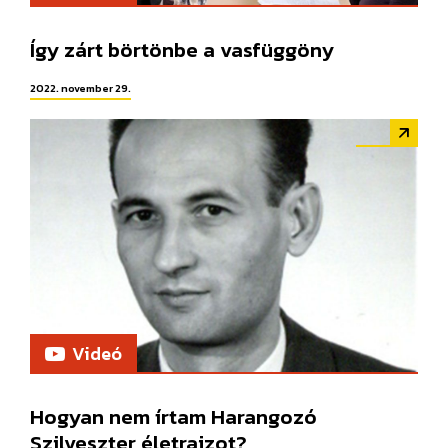
Így zárt börtönbe a vasfüggöny
2022. november 29.
Videó
Hogyan nem írtam Harangozó
Szilveszter életrajzot?