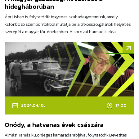
hidegháborúban
Áprilisban is folytatódik ingyenes szabadegyetemünk, amely
különböző szempontokból mutatja be a titkosszolgálatok helyét és
szerepét a magyar történelemben. A sorozat harmadik előa...
2024.04.10.
17.00
Onódy, a hatvanas évek császára
Almási Tamás különleges kamaradarabjával folytatódik Bevetítés