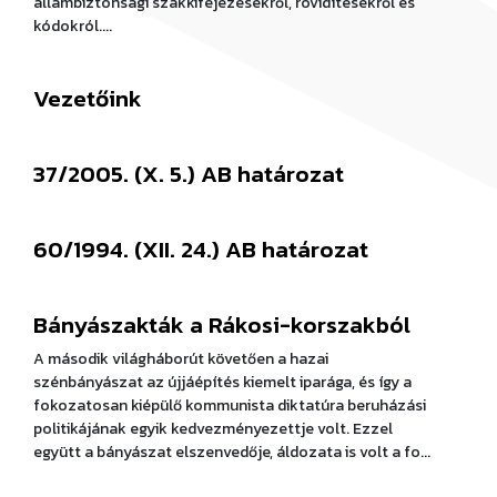
állambiztonsági szakkifejezésekről, rövidítésekről és
kódokról....
Vezetőink
37/2005. (X. 5.) AB határozat
60/1994. (XII. 24.) AB határozat
Bányászakták a Rákosi-korszakból
A második világháborút követően a hazai
szénbányászat az újjáépítés kiemelt iparága, és így a
fokozatosan kiépülő kommunista diktatúra beruházási
politikájának egyik kedvezményezettje volt. Ezzel
együtt a bányászat elszenvedője, áldozata is volt a fo...