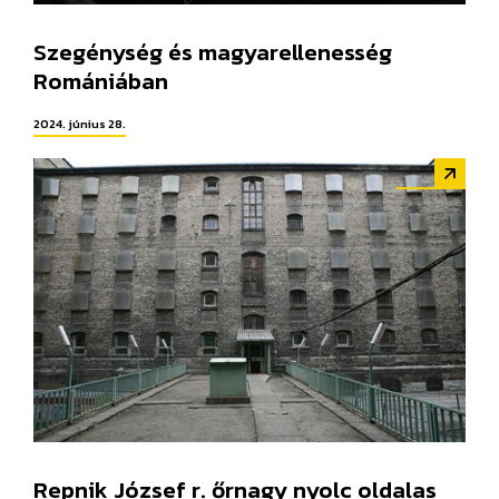
Szegénység és magyarellenesség
Romániában
2024. június 28.
Repnik József r. őrnagy nyolc oldalas