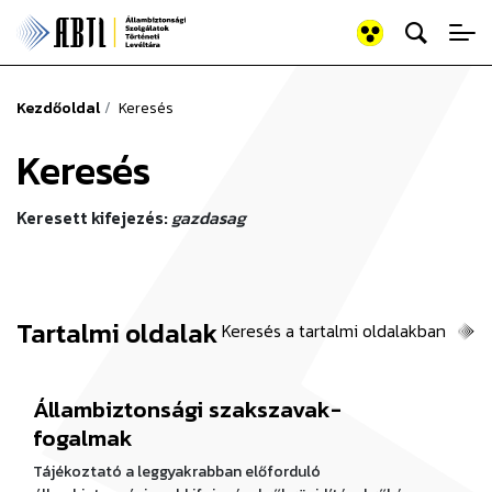
Keresés az old
Állambiztonsági Szolgálato
Kezdőoldal
Keresés
Keresés
Keresett kifejezés:
gazdasag
Tartalmi oldalak
Keresés a tartalmi oldalakban
Állambiztonsági szakszavak-
fogalmak
Tájékoztató a leggyakrabban előforduló