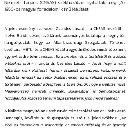
Nemzeti Tanács (CNSAS) székházában nyitották meg „Az
1956-os magyar forradalom” című kiállítást
A jeles esemény szervezői, Csendes László – a CNSAS részéről –,
illetve Bandi István, levéltárunk tudományos kutatója a megnyitón
hangsúlyozták, hogy az Állambiztonsági Szolgálatok Történeti
Levéltára (ÁBTL) és a CNSAS közötti együttműködés immár több mint
egy évtizedre tekint vissza.
„Ez a bizalomról, a tiszteletről és a közös
értékekről szól
– mondta dr. Csendes László. –
Arról, hogy a múlt
feltárása nem elválaszt, hanem összeköt bennünket. Intézményeink
feladata nemcsak az iratok őrzése, hanem az emlékezet ápolása és a
történelmi párbeszéd elősegítése is. Ezért örülök, hogy e kiállítás most,
Magyarország nemzeti ünnepén, Bukarestben is bemutatkozhat,
hozzájárulva közös történelmi tapasztalataink jobb megértéséhez.”
A kiállítás megnyitóján Bandi István tolmácsolásában dr. Cseh Gergő
Bendegúz, levéltárunk főigazgatója is szólt a jelenlévőkhöz:
„Az
1956-os forradalom a szabadság, az emberi méltóság és az igazság