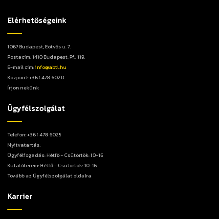
Elérhetőségeink
1067 Budapest, Eötvös u. 7.
Postacím: 1410 Budapest, Pf.: 119.
E-mail cím:
info@abtl.hu
Központ: +36 1 478 6020
Írjon nekünk
Ügyfélszolgálat
Telefon: +36 1 478 6025
Nyitvatartás:
Ügyfélfogadás: Hétfő - Csütörtök: 10-16
Kutatóterem: Hétfő - Csütörtök: 10-16
Tovább az Ügyfélszolgálat oldalra
Karrier