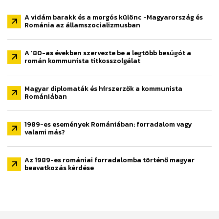
A vidám barakk és a morgós különc -Magyarország és
Románia az államszocializmusban
A '80-as években szervezte be a legtöbb besúgót a
román kommunista titkosszolgálat
Magyar diplomaták és hírszerzők a kommunista
Romániában
1989-es események Romániában: forradalom vagy
valami más?
Az 1989-es romániai forradalomba történő magyar
beavatkozás kérdése