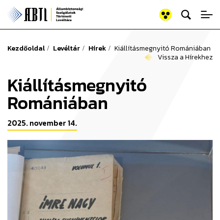
Keresés az old
Állambiztonsági Szolgálato
Kezdőoldal
Levéltár
Hírek
Kiállításmegnyitó Romániában
Vissza a Hírekhez
Kiállításmegnyitó
Romániában
2025. november 14.