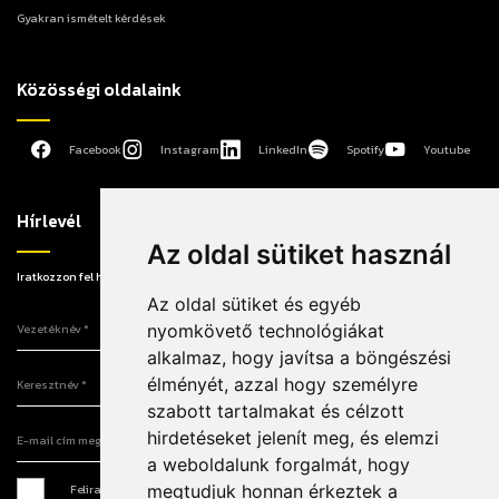
Gyakran ismételt kérdések
Közösségi oldalaink
Facebook
Instagram
LinkedIn
Spotify
Youtube
Hírlevél
Az oldal sütiket használ
Iratkozzon fel hírlevelünkre, hogy elsőként értesüljön a legújabb információkról!
Az oldal sütiket és egyéb
Vezetéknév
nyomkövető technológiákat
alkalmaz, hogy javítsa a böngészési
Keresztnév
élményét, azzal hogy személyre
szabott tartalmakat és célzott
E-mail cím megadása
hirdetéseket jelenít meg, és elemzi
a weboldalunk forgalmát, hogy
megtudjuk honnan érkeztek a
Feliratkozás hírlevélre *