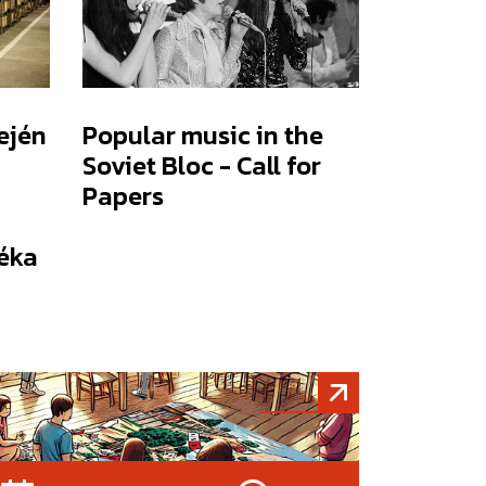
ején
Popular music in the
Soviet Bloc - Call for
Papers
éka