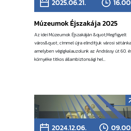
2025.06.21.
16.00
Múzeumok Éjszakája 2025
Az idei Múzeumok Éjszakáján &quot;Megfigyelt
város&quot; címmel újra elindítjuk városi sétánka
amelyben végigkalauzolunk az Andrássy út 60. é
környéke titkos állambiztonsági hel...
2024.12.06.
09.00