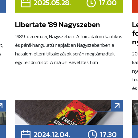
2025.05.28.
17.00
Libertate '89 Nagyszeben
L
f
1989. december, Nagyszeben. A forradalom kaotikus
n
t,
és pánikhangulatú napjaiban Nagyszebenben a
s
hatalom elleni tiltakozások során megtámadtak
20
egy rendőrőrsöt. A májusi Bevetítés film...
ka
ny
to
és .
2024.12.04.
17.30