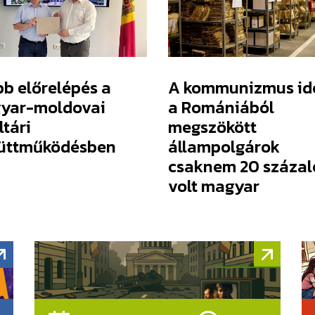
b előrelépés a
A kommunizmus id
yar-moldovai
a Romániából
ltári
megszökött
üttműködésben
állampolgárok
csaknem 20 százal
volt magyar