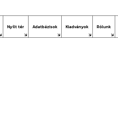
nsági Szolgál
Nyílt tér
Adatbázisok
Kiadványok
Rólunk