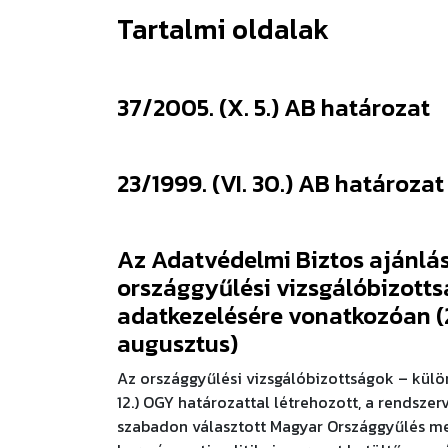
Tartalmi oldalak
37/2005. (X. 5.) AB határozat
23/1999. (VI. 30.) AB határozat
Az Adatvédelmi Biztos ajánlá
országgyűlési vizsgálóbizotts
adatkezelésére vonatkozóan (
augusztus)
Az országgyűlési vizsgálóbizottságok – külön
12.) OGY határozattal létrehozott, a rendszerv
szabadon választott Magyar Országgyűlés m