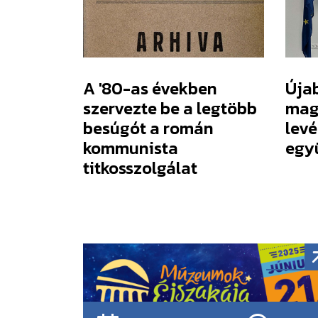
A '80-as években
Újab
szervezte be a legtöbb
mag
besúgót a román
levé
kommunista
egy
titkosszolgálat