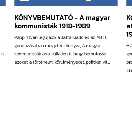
KÖNYVBEMUTATÓ - A magyar
K
kommunisták 1918-1989
a
1
Papp István legújabb, a Jaffa Kiadó és az ÁBTL
gondozásában megjelent könyve, A magyar
Hi
is
kommunisták arra vállalkozik, hogy bemutassa
go
azokat a történelmi körülményeket, politikai vit...
pr
cí