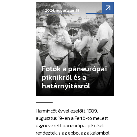
2024. augusztus 19.
Fotók a páneurópai
piknikről és a
határnyitásról
Harmincöt évvel ezelőtt, 1989.
augusztus 19-én a Fertő-tó mellett
úgynevezett páneurópai pikniket
rendeztek, s az ebből az alkalomból