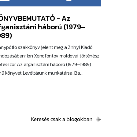
ÖNYVBEMUTATÓ - Az
fganisztáni háború (1979–
989)
ánypótló szakkönyv jelent meg a Zrínyi Kiadó
ndozásában: Ion Xenofontov moldovai történész
ofesszor Az afganisztáni háború (1979–1989)
mű könyvét Levéltárunk munkatársa, Ba...
Keresés csak a blogokban