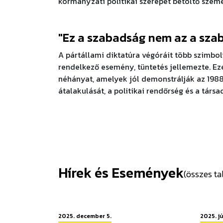
kormányzati politikai szerepet betöltő személ
"Ez a szabadság nem az a sza
A pártállami diktatúra végóráit több szimbo
rendelkező esemény, tüntetés jellemezte. Ez
néhányat, amelyek jól demonstrálják az 1988
átalakulását, a politikai rendőrség és a társa
Hírek és Események
(összes tal
2025. december 5.
2025. jú