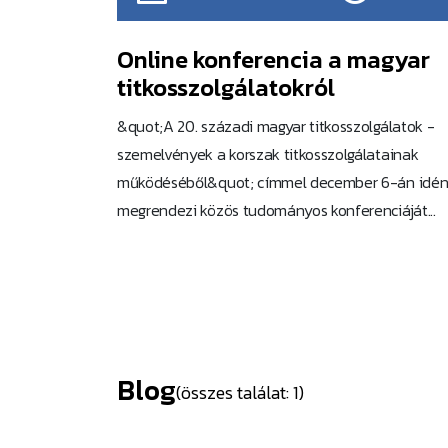
Online konferencia a magyar
titkosszolgálatokról
&quot;A 20. századi magyar titkosszolgálatok -
szemelvények a korszak titkosszolgálatainak
működéséből&quot; címmel december 6-án idén 
megrendezi közös tudományos konferenciáját...
Blog
(összes találat: 1)