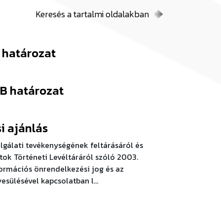
Keresés a tartalmi oldalakban
B határozat
 AB határozat
i ajánlás
lgálati tevékenységének feltárásáról és
tok Történeti Levéltáráról szóló 2003.
nformációs önrendelkezési jog és az
sülésével kapcsolatban l...