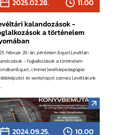
2025.02.28.
11.00
evéltári kalandozások -
oglalkozások a történelem
yomában
25. február 28-án, pénteken &quot;Levéltári
landozások - foglalkozások a történelem
omában&quot; címmel levéltárpedagógiai
vábbképzést és workshopot szervez Levéltárunk
..
2024.09.25.
10.00