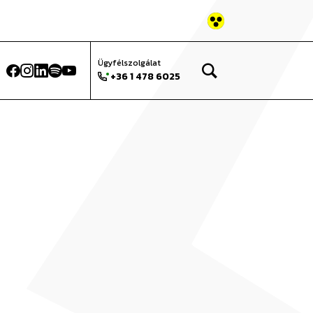
atok Történeti
Keresés az oldalon...
Ügyfélszolgálat
+36 1 478 6025