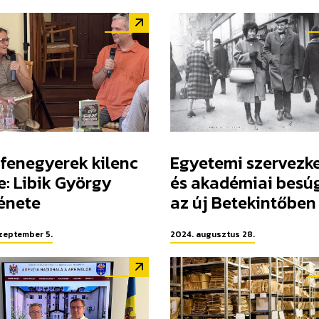
fenegyerek kilenc
Egyetemi szervezk
e: Libik György
és akadémiai besú
énete
az új Betekintőben
zeptember 5.
2024. augusztus 28.