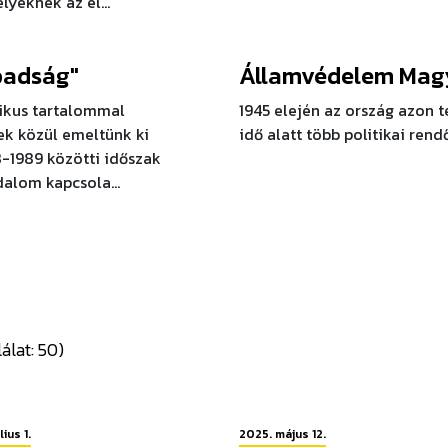
yeknek az el...
badság"
Államvédelem Mag
likus tartalommal
1945 elején az ország azon t
ek közül emeltünk ki
idő alatt több politikai ren
-1989 közötti időszak
dalom kapcsola...
álat: 50)
lius 1.
2025. május 12.