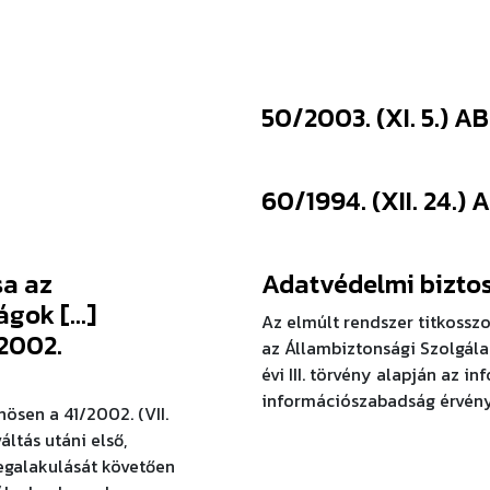
50/2003. (XI. 5.) A
60/1994. (XII. 24.)
sa az
Adatvédelmi biztos
ágok […]
Az elmúlt rendszer titkosszo
2002.
az Állambiztonsági Szolgála
évi III. törvény alapján az i
információszabadság érvénye
ösen a 41/2002. (VII.
áltás utáni első,
egalakulását követően