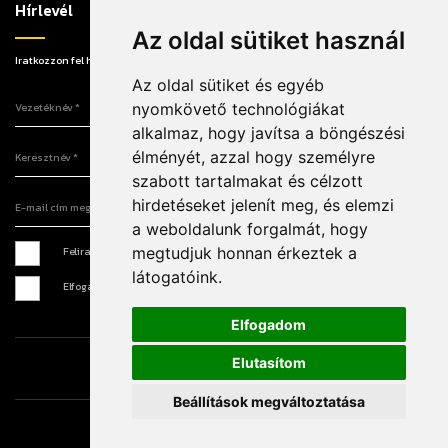
Hírlevél
Az oldal sütiket használ
Iratkozzon fel hírlevelünkre, hogy elsőként értesüljön a legújabb információkról!
Az oldal sütiket és egyéb
Vezetéknév
nyomkövető technológiákat
alkalmaz, hogy javítsa a böngészési
Keresztnév
élményét, azzal hogy személyre
szabott tartalmakat és célzott
E-mail cím megadása
hirdetéseket jelenít meg, és elemzi
a weboldalunk forgalmát, hogy
megtudjuk honnan érkeztek a
Feliratkozás hírlevélre *
látogatóink.
Elfogadom az
Adatkezelési tájékoztatót
*
Elfogadom
Elutasítom
Írjon nekünk
Sajtó
Impresszum
Beállítások megváltoztatása
© 2026 - Minden jog fenntartva!