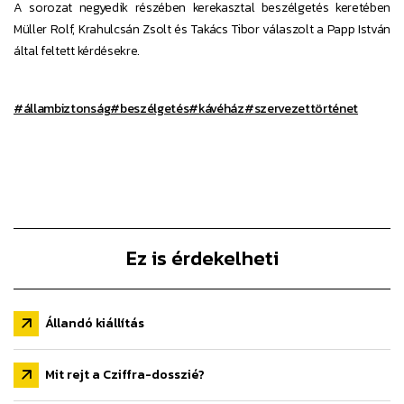
A sorozat negyedik részében kerekasztal beszélgetés keretében
Müller Rolf, Krahulcsán Zsolt és Takács Tibor válaszolt a Papp István
által feltett kérdésekre.
#állambiztonság
#beszélgetés
#kávéház
#szervezettörténet
Ez is érdekelheti
Állandó kiállítás
Mit rejt a Cziffra-dosszié?