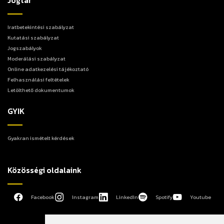
Jogtár
Iratbetekintési szabályzat
Kutatási szabályzat
Jogszabályok
Moderálási szabályzat
Online adatkezelési tájékoztató
Felhasználási feltételek
Letölthető dokumentumok
GYIK
Gyakran ismételt kérdések
Közösségi oldalaink
Facebook
Instagram
LinkedIn
Spotify
Youtube